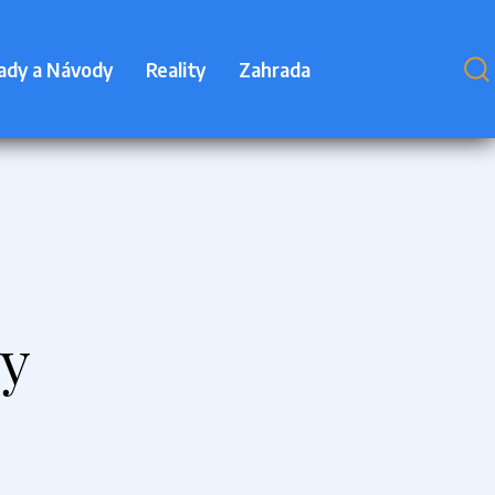
ady a Návody
Reality
Zahrada
ky