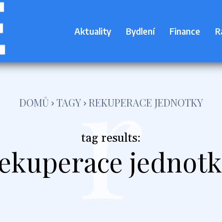
Aktuality
Bydlení
Finance
R
r
DOMŮ
TAGY
REKUPERACE JEDNOTKY
tag results:
ekuperace jednot