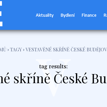
Aktuality
Bydlení
Finance
R
v
MŮ
TAGY
VESTAVĚNÉ SKŘÍNĚ ČESKÉ BUDĚJOV
tag results:
né skříně České Bu