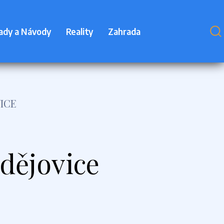
ady a Návody
Reality
Zahrada
ICE
dějovice