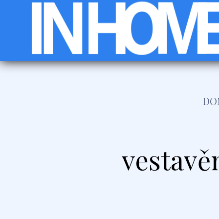
DO
vestavě