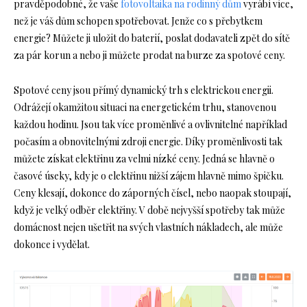
pravděpodobné, že vaše
fotovoltaika na rodinný dům
vyrábí více,
než je váš dům schopen spotřebovat. Jenže co s přebytkem
energie? Můžete ji uložit do baterií, poslat dodavateli zpět do sítě
za pár korun a nebo ji můžete prodat na burze za spotové ceny.
Spotové ceny jsou přímý dynamický trh s elektrickou energii.
Odrážejí okamžitou situaci na energetickém trhu, stanovenou
každou hodinu. Jsou tak více proměnlivé a ovlivnitelné například
počasím a obnovitelnými zdroji energie. Díky proměnlivosti tak
můžete získat elektřinu za velmi nízké ceny. Jedná se hlavně o
časové úseky, kdy je o elektřinu nižší zájem hlavně mimo špičku.
Ceny klesají, dokonce do záporných čísel, nebo naopak stoupají,
když je velký odběr elektřiny. V době nejvyšší spotřeby tak může
domácnost nejen ušetřit na svých vlastních nákladech, ale může
dokonce i vydělat.