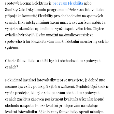
spotových cenách elektřiny je
program Flexibilita
nebo
SunDayGate. Díky tomuto programu můžete svou fotovoltaiku
připojit ke komunitě Flexibility pro obchodování na spotových
cenách. Díky inteligentnímu řízení můžete své zařízení nabíjet a
vybíjet v okamžiku optimálního využití spotového trhu. Chytré
ovládání výroby FVE vám umožní maximalizovat zisk ze
spotového trhu. Flexibilita vám umožní detailní monitoring celého
systému.
Chcete fotovoltaiku a chtěli byste i obchodovat na spotových
cenách?
Pokud nad instalací fotovoltaiky teprve uvažujete, je dobré tuto
možnost již vzít v potaz pří výběru zařízení. Nejdůležitější krok je
výběr prodejce, který je schopen vám obchod na spotových
cenách zařídit a zároveň poskytnout kvalitní zařízení schopné
obchodu na spotu. Pouze kvalitní prodejce vám nainstaluje
kvalitní fotovoltaiku. Ačkoliv ceny fotovoltaiky oproti minulým