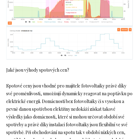
Jaké jsou výhody spotových cen?
Spotové ceny jsou vhodné pro majitele fotovoltaiky právě díky
své proměnlivosti, umožňují dynamicky reagovat na poptávku po
elektrické energii. Domácnosti bez fotovoltaiky či s vysokou a
pevně danou spotřebou elektřiny nedokáží získat takové
výsledky jako domácnosti, které si mohou určovat období své
spotřeby a právě díky instalaci fotovoltaiky jsou flexibilní ve své
spotřebě. Při obchodování na spotu tak v období nízkých cen,