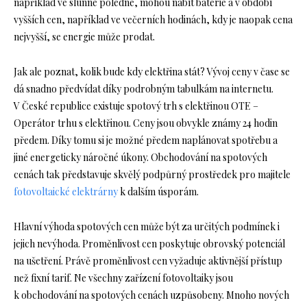
například ve slunné poledne, mohou nabít baterie a v období
vyšších cen, například ve večerních hodinách, kdy je naopak cena
nejvyšší, se energie může prodat.
Jak ale poznat, kolik bude kdy elektřina stát? Vývoj ceny v čase se
dá snadno předvídat díky podrobným tabulkám na internetu.
V České republice existuje spotový trh s elektřinou OTE –
Operátor trhu s elektřinou. Ceny jsou obvykle známy 24 hodin
předem. Díky tomu si je možné předem naplánovat spotřebu a
jiné energeticky náročné úkony. Obchodování na spotových
cenách tak představuje skvělý podpůrný prostředek pro majitele
fotovoltaické elektrárny
k dalším úsporám.
Hlavní výhoda spotových cen může být za určitých podmínek i
jejich nevýhoda. Proměnlivost cen poskytuje obrovský potenciál
na ušetření. Právě proměnlivost cen vyžaduje aktivnější přístup
než fixní tarif. Ne všechny zařízení fotovoltaiky jsou
k obchodování na spotových cenách uzpůsobeny. Mnoho nových