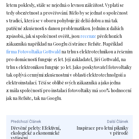
letem poklesly, stále se nejedná o levnou záležitost. Vyplatí se
tedy obezřetnost a prověřování. Mělo by se jednat o společnost
s tradicí, která se v oboru pohybuje již delší dobu a má tak
patřičné zkušenosti s danou problematikou. Jedním z dalších
způsobů, jak si společnost ověřit, jsou
recenze
předchozích
zákazníků například na Googlu či stránce Refsite. Například
firma Fotovoltaika Gottwald
na trhu s elektrotechnikou a řešením
pro domácnosti funguje 15 let. Její zakladatel, Jiří Gottwald, na
trhu s elektronikou funguje 30 let. Jako poskytovatel fotovoltaiky
tak oplývá cennými zkušenostmi v oblasti elektrotechnolgoií a
elektroinstalací. Těší se oblibě svých zákazníků a jako jedna
z mála společností pro instalaci fotovoltaiky má 100% hodnocení
jak na Refsite, tak na Googlu.
Předchozí Článek
Další Článek
Dřevěné pelety: Efektivní,
Inspirace pro letní pikniky
ekologické a ekonomické
v přírodě
vytápění