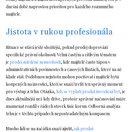
dnešní době naprostou prioritou pro každého rozumného
majitele.
Jistota v rukou profesionála
Situace se stává ještě složitější, pokud prodej doprovází
specifické právní okolnosti. Velmi častým a citlivým tématem
je
prodej zděděné nemovitosti
, kde majitelé často tápou v
administrativních povinnostech a časových lhůtách, které na ně
klade stát. Podobnou nejistotu mohou pociťovat i majitelé bytů
koupených na investici, kteří se snaží trefit ten správný moment
pro výstup z trhu. Otázka,
kdy se vyplatí prodat investiční byt
, je
dnes aktuálnější než kdy dříve, protože správné načasování může
znamenat rozdíl v řádech stovek tisíc korun. Odborná analýza
trhu je v těchto případech nepostradatelným kompasem.
Mnoho lidí se na začátku snaží zjistit,
jak prodat