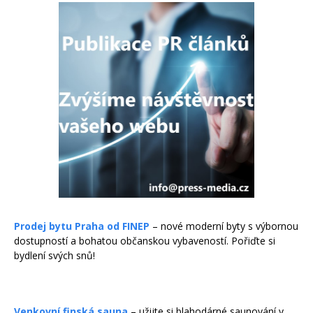
Prodej bytu Praha od FINEP
– nové moderní byty s výbornou
dostupností a bohatou občanskou vybaveností. Pořiďte si
bydlení svých snů!
Venkovní finská sauna
– užijte si blahodárné saunování v