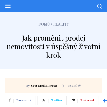
DOMŮ
REALITY
Jak proměnit prodej
nemovitosti v úspěšný životní
krok
22.4.2026
By
Svet Media Press
Facebook
Twitter
Pinterest