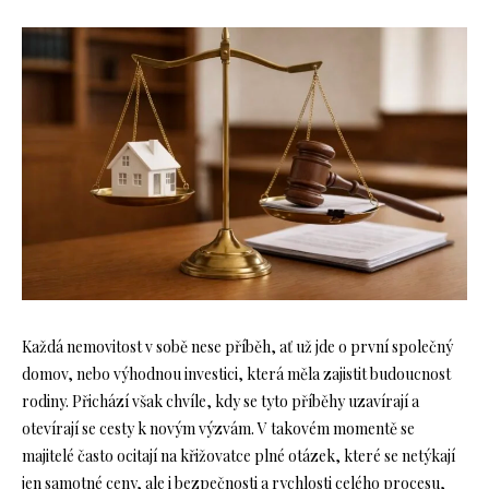
Každá nemovitost v sobě nese příběh, ať už jde o první společný
domov, nebo výhodnou investici, která měla zajistit budoucnost
rodiny. Přichází však chvíle, kdy se tyto příběhy uzavírají a
otevírají se cesty k novým výzvám. V takovém momentě se
majitelé často ocitají na křižovatce plné otázek, které se netýkají
jen samotné ceny, ale i bezpečnosti a rychlosti celého procesu,