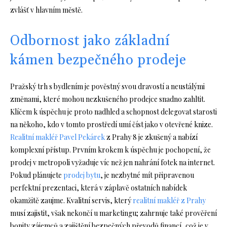
zvlášť v hlavním městě.
Odbornost jako základní
kámen bezpečného prodeje
Pražský trh s bydlením je pověstný svou dravostí a neustálými
změnami, které mohou nezkušeného prodejce snadno zahltit.
Klíčem k úspěchu je proto nadhled a schopnost delegovat starosti
na někoho, kdo v tomto prostředí umí číst jako v otevřené knize.
Realitní makléř Pavel Pekárek
z Prahy 8 je zkušený a nabízí
komplexní přístup. Prvním krokem k úspěchu je pochopení, že
prodej v metropoli vyžaduje víc než jen nahrání fotek na internet.
Pokud plánujete
prodej bytu
, je nezbytné mít připravenou
perfektní prezentaci, která v záplavě ostatních nabídek
okamžitě zaujme. Kvalitní servis, který
realitní makléř z Prahy
musí zajistit, však nekončí u marketingu; zahrnuje také prověření
bonity zájemců a zajištění bezpečných převodů financí, což je v