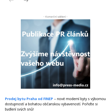
- Komerční sdělení -
Prodej bytu Praha od FINEP
– nové moderní byty s výbornou
dostupností a bohatou občanskou vybaveností. Pořiďte si
bydlení svých snů!