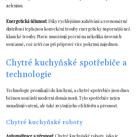
zeleninu.
Energetická účinnost
: Díky rychlejšímu zahřívání a rovnoměrné
distribuci tepla jsou konvekční trouby energeticky úspornější než
klasické trouby. Navíc umožňují pečení na několika úrovních
současně, což šetří čas při přípravě více pokrmů najednou.
Chytré kuchyňské spotřebiče a
technologie
Technologie pronikají i do kuchyní, a chytré spotřebiče jsou dnes
běžnou součástí moderní domácnosti. Tyto spotřebiče nejen
usnadňují vaření, ale také zvyšují jeho efektivitu a přesnost.
Chytré kuchyňské roboty
Automatizace a přesnost
: Chytré kuchyňské roboty, jako je