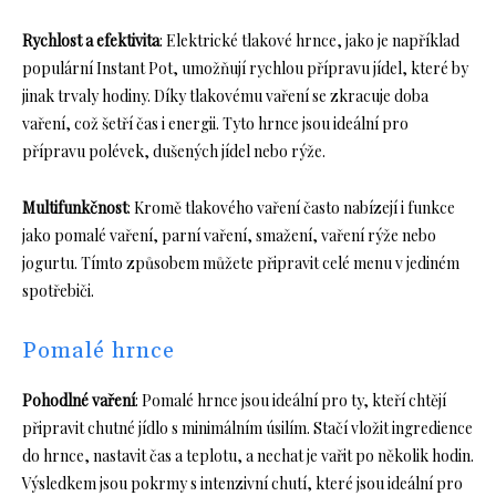
Rychlost a efektivita
: Elektrické tlakové hrnce, jako je například
populární Instant Pot, umožňují rychlou přípravu jídel, které by
jinak trvaly hodiny. Díky tlakovému vaření se zkracuje doba
vaření, což šetří čas i energii. Tyto hrnce jsou ideální pro
přípravu polévek, dušených jídel nebo rýže.
Multifunkčnost
: Kromě tlakového vaření často nabízejí i funkce
jako pomalé vaření, parní vaření, smažení, vaření rýže nebo
jogurtu. Tímto způsobem můžete připravit celé menu v jediném
spotřebiči.
Pomalé hrnce
Pohodlné vaření
: Pomalé hrnce jsou ideální pro ty, kteří chtějí
připravit chutné jídlo s minimálním úsilím. Stačí vložit ingredience
do hrnce, nastavit čas a teplotu, a nechat je vařit po několik hodin.
Výsledkem jsou pokrmy s intenzivní chutí, které jsou ideální pro