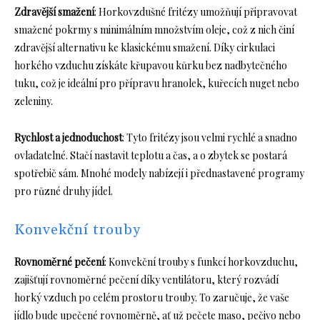
Zdravější smažení
: Horkovzdušné fritézy umožňují připravovat
smažené pokrmy s minimálním množstvím oleje, což z nich činí
zdravější alternativu ke klasickému smažení. Díky cirkulaci
horkého vzduchu získáte křupavou kůrku bez nadbytečného
tuku, což je ideální pro přípravu hranolek, kuřecích nuget nebo
zeleniny.
Rychlost a jednoduchost
: Tyto fritézy jsou velmi rychlé a snadno
ovladatelné. Stačí nastavit teplotu a čas, a o zbytek se postará
spotřebič sám. Mnohé modely nabízejí i přednastavené programy
pro různé druhy jídel.
Konvekční trouby
Rovnoměrné pečení
: Konvekční trouby s funkcí horkovzduchu,
zajišťují rovnoměrné pečení díky ventilátoru, který rozvádí
horký vzduch po celém prostoru trouby. To zaručuje, že vaše
jídlo bude upečené rovnoměrně, ať už pečete maso, pečivo nebo