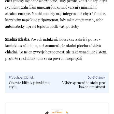
energeticky úsporné a bezpečné. Díky přesné kontrole teploty a
rychlému zahřívání umožňují dokonalé vaření s minimální
ztrátou energie. Mnohé modely mají integrované chytré funkce,
které vám například připomenou, kdy máte otočit maso, nebo
automaticky upraví teplotu podle vaší potřeby.
Snadná údržba
: Povrch indukčních desek se zahřívá pouze v
kontaktu s nádobou, což znamená, že okolní plocha zůstává
chladná. To nejen zvyšuje bezpečnost, ale také usnadňuje čištění,
protože rozlitá tekutina se na povrchu nepřipálí.
Předchozí Článek
Další Článek
Objevte klíče k pánskému
Výběr správného stolu pro
stylu
každou místnost