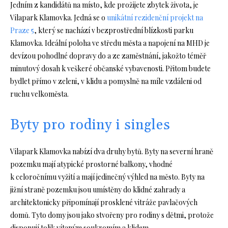
Jedním z kandidátů na místo, kde prožijete zbytek života, je
Vilapark Klamovka. Jedná se o
unikátní rezidenční projekt na
Praze 5
, který se nachází v bezprostřední blízkosti parku
Klamovka. Ideální poloha ve středu města a napojení na MHD je
devízou pohodlné dopravy do a ze zaměstnání, jakožto téměř
minutový dosah k veškeré občanské vybavenosti. Přitom budete
bydlet přímo v zeleni, v klidu a pomyslně na míle vzdáleni od
ruchu velkoměsta.
Byty pro rodiny i singles
Vilapark Klamovka nabízí dva druhy bytů. Byty na severní hraně
pozemku mají atypické prostorné balkony, vhodné
k celoročnímu vyžití a mají jedinečný výhled na město. Byty na
jižní straně pozemku jsou umístěny do klidné zahrady a
architektonicky připomínají prosklené vitráže pavlačových
domů. Tyto domy jsou jako stvořeny pro rodiny s dětmi, protože
disponují tolik vítaným soukromím a klidem.