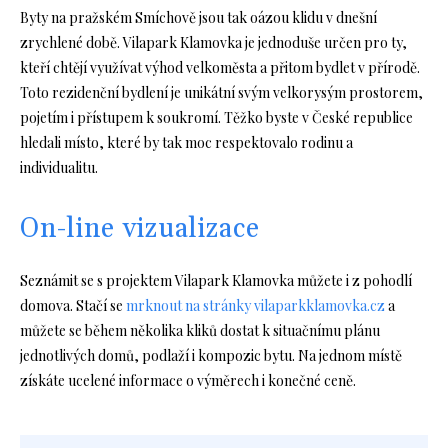
Byty na pražském Smíchově jsou tak oázou klidu v dnešní
zrychlené době. Vilapark Klamovka je jednoduše určen pro ty,
kteří chtějí využívat výhod velkoměsta a přitom bydlet v přírodě.
Toto rezidenční bydlení je unikátní svým velkorysým prostorem,
pojetím i přístupem k soukromí. Těžko byste v České republice
hledali místo, které by tak moc respektovalo rodinu a
individualitu.
On-line vizualizace
Seznámit se s projektem Vilapark Klamovka můžete i z pohodlí
domova. Stačí se
mrknout na stránky vilaparkklamovka.cz
a
můžete se během několika kliků dostat k situačnímu plánu
jednotlivých domů, podlaží i kompozic bytu. Na jednom místě
získáte ucelené informace o výměrech i konečné ceně.