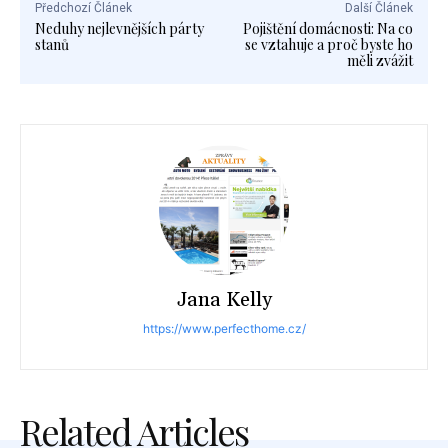
Předchozí Článek
Další Článek
Neduhy nejlevnějších párty
Pojištění domácnosti: Na co
stanů
se vztahuje a proč byste ho
měli zvážit
Jana Kelly
https://www.perfecthome.cz/
Related Articles