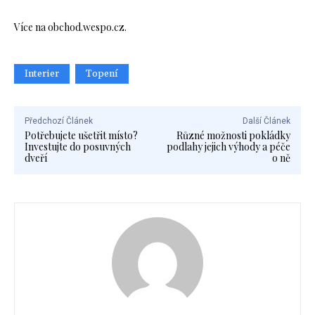
Více na obchod.wespo.cz.
Interier
Topení
Předchozí Článek
Další Článek
Potřebujete ušetřit místo?
Různé možnosti pokládky
Investujte do posuvných
podlahy jejich výhody a péče
dveří
o ně