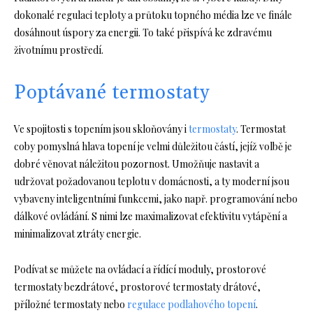
dokonalé regulaci teploty a průtoku topného média lze ve finále
dosáhnout úspory za energii. To také přispívá ke zdravému
životnímu prostředí.
Poptávané termostaty
Ve spojitosti s topením jsou skloňovány i
termostaty
. Termostat
coby pomyslná hlava topení je velmi důležitou částí, jejíž volbě je
dobré věnovat náležitou pozornost. Umožňuje nastavit a
udržovat požadovanou teplotu v domácnosti, a ty moderní jsou
vybaveny inteligentními funkcemi, jako např. programování nebo
dálkové ovládání. S nimi lze maximalizovat efektivitu vytápění a
minimalizovat ztráty energie.
Podívat se můžete na ovládací a řídící moduly, prostorové
termostaty bezdrátové, prostorové termostaty drátové,
příložné termostaty nebo
regulace podlahového topení
.