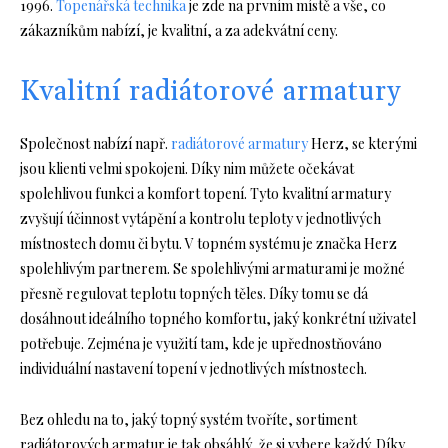
1996.
Topenářská technika
je zde na prvním místě a vše, co
zákazníkům nabízí, je kvalitní, a za adekvátní ceny.
Kvalitní radiátorové armatury
Společnost nabízí např.
radiátorové armatury
Herz, se kterými
jsou klienti velmi spokojeni. Díky nim můžete očekávat
spolehlivou funkci a komfort topení. Tyto kvalitní armatury
zvyšují účinnost vytápění a kontrolu teploty v jednotlivých
místnostech domu či bytu. V topném systému je značka Herz
spolehlivým partnerem. Se spolehlivými armaturami je možné
přesně regulovat teplotu topných těles. Díky tomu se dá
dosáhnout ideálního topného komfortu, jaký konkrétní uživatel
potřebuje. Zejména je využití tam, kde je upřednostňováno
individuální nastavení topení v jednotlivých místnostech.
Bez ohledu na to, jaký topný systém tvoříte, sortiment
radiátorových armatur je tak obsáhlý, že si vybere každý. Díky