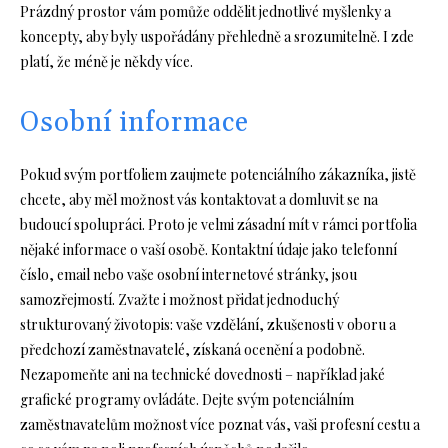
Prázdný prostor vám pomůže oddělit jednotlivé myšlenky a
koncepty, aby byly uspořádány přehledně a srozumitelně. I zde
platí, že méně je někdy více.
Osobní informace
Pokud svým portfoliem zaujmete potenciálního zákazníka, jistě
chcete, aby měl možnost vás kontaktovat a domluvit se na
budoucí spolupráci. Proto je velmi zásadní mít v rámci portfolia
nějaké informace o vaší osobě. Kontaktní údaje jako telefonní
číslo, email nebo vaše osobní internetové stránky, jsou
samozřejmostí. Zvažte i možnost přidat jednoduchý
strukturovaný životopis: vaše vzdělání, zkušenosti v oboru a
předchozí zaměstnavatelé, získaná ocenění a podobně.
Nezapomeňte ani na technické dovednosti – například jaké
grafické programy ovládáte. Dejte svým potenciálním
zaměstnavatelům možnost více poznat vás, vaši profesní cestu a