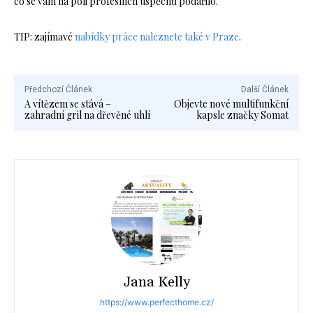
co se vám na poli profesních úspěchů podařilo.
TIP: zajímavé
nabídky práce naleznete také v Praze
.
Předchozí Článek
Další Článek
A vítězem se stává –
Objevte nové multifunkční
zahradní gril na dřevěné uhlí
kapsle značky Somat
Jana Kelly
https://www.perfecthome.cz/