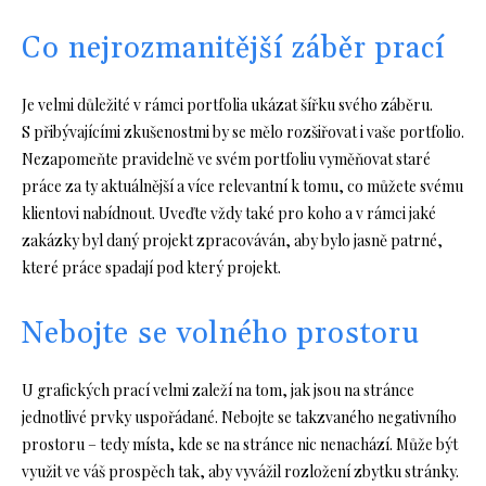
Co nejrozmanitější záběr prací
Je velmi důležité v rámci portfolia ukázat šířku svého záběru.
S přibývajícími zkušenostmi by se mělo rozšiřovat i vaše portfolio.
Nezapomeňte pravidelně ve svém portfoliu vyměňovat staré
práce za ty aktuálnější a více relevantní k tomu, co můžete svému
klientovi nabídnout. Uveďte vždy také pro koho a v rámci jaké
zakázky byl daný projekt zpracováván, aby bylo jasně patrné,
které práce spadají pod který projekt.
Nebojte se volného prostoru
U grafických prací velmi zaleží na tom, jak jsou na stránce
jednotlivé prvky uspořádané. Nebojte se takzvaného negativního
prostoru – tedy místa, kde se na stránce nic nenachází. Může být
využit ve váš prospěch tak, aby vyvážil rozložení zbytku stránky.