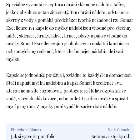
Speciálně vyvinutá receptura chrání skleněné nádobí a talíře,
jelikož obsahuje octan zinečnatý. Ten chrání nádobí, odstraňuje
skvrny z vody a pomáhá předcházet tvorbě nežádoucí rzi. Somat
Excellence 4v1 kapsle do myčky nádobí jsou vhodné pro všechny
talíře, sklenice, hrnky, lahve, hrnce, plasty a pánve vhodné do
myčky. Somat Excellence 4in1 je obohacen o unikátní kombinaci
ochranných ingrediencí, které chrání nejen nádobí, ale i vaši
myčku.
Kapsle se jednoduše používají, zvládne to každý člen domácnosti.
Stačí naplnit myčku nádobím a kapsli Somat Excellence 4v1,
kterou nemusíte rozbalovat, protože je její fólie rozpustná ve
vodě, vložit do dávkovače, nebo položit na dno myčky a spustit
mycí program. Z myčky poté vyndáte zářivě čisté nádobí.
Předchozí Článek
Další Článek
Jak si vytvořit portfolio
Betonové stěrky od