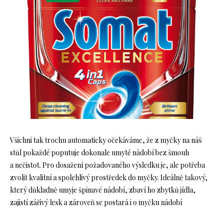
Všichni tak trochu automaticky očekáváme, že z myčky na náš
stůl pokaždé poputuje dokonale umyté nádobí bez šmouh
a nečistot. Pro dosažení požadovaného výsledku je, ale potřeba
zvolit kvalitní a spolehlivý prostředek do myčky. Ideálně takový,
který důkladně umyje špinavé nádobí, zbaví ho zbytků jídla,
zajistí zářivý lesk a zároveň se postará i o myčku nádobí