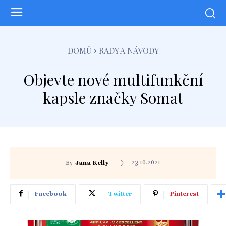
DOMŮ
RADY A NÁVODY
Objevte nové multifunkční
kapsle značky Somat
23.10.2021
By
Jana Kelly
Facebook
Twitter
Pinterest