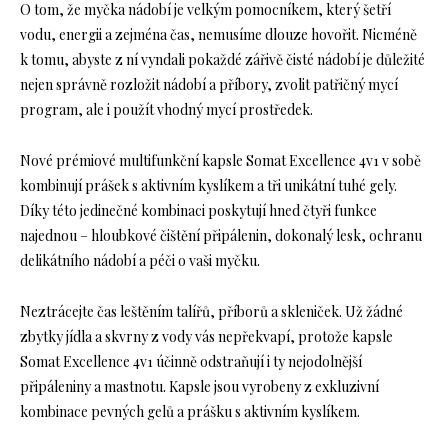
O tom, že myčka nádobí je velkým pomocníkem, který šetří
vodu, energii a zejména čas, nemusíme dlouze hovořit. Nicméně
k tomu, abyste z ní vyndali pokaždé zářivě čisté nádobí je důležité
nejen správně rozložit nádobí a příbory, zvolit patřičný mycí
program, ale i použít vhodný mycí prostředek.
Nové prémiové multifunkční kapsle Somat Excellence 4v1 v sobě
kombinují prášek s aktivním kyslíkem a tři unikátní tuhé gely.
Díky této jedinečné kombinaci poskytují hned čtyři funkce
najednou – hloubkové čištění připálenin, dokonalý lesk, ochranu
delikátního nádobí a péči o vaši myčku.
Neztrácejte čas leštěním talířů, příborů a skleniček. Už žádné
zbytky jídla a skvrny z vody vás nepřekvapí, protože kapsle
Somat Excellence 4v1 účinně odstraňují i ty nejodolnější
připáleniny a mastnotu. Kapsle jsou vyrobeny z exkluzivní
kombinace pevných gelů a prášku s aktivním kyslíkem.