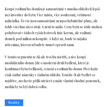
Koupě rodinného domku je samozřejmě v mnoha ohledech lepší
než investice do bytu. Více místa, více soukromí, většinou i
zahrádka. To vše jsou samozřejmě nezpochybnitelné plusy, ale
tohle všechno něco stojí. A není to málo. Ceny bytů se stále mohou
pohybovat v řádech vyšších stovek tisíc korun, ale rodinný
domek pod milion nekoupíte. A když už, bude to nějaká
zřícenina, kterou si budete muset opravit sami.
V tomto segmentu se dá ale trochu ušetřit, a sice koupí
modulárního domu. Jde o moderní druh bydlení, které je
kombinací bytu (velikostí, cenou) a rodinného domu. Nečekejte
však žádné zázraky v žádném ohledu. Toužíte-li ale bydlet co
nejdříve, nechcete příliš utrácet a máte vlastní vhodný pozemek,
mohla by to být dobrá volba.
Reality