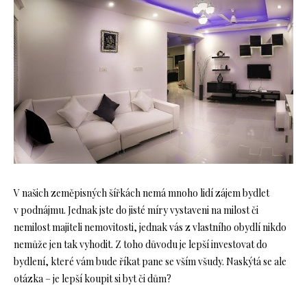
V našich zeměpisných šířkách nemá mnoho lidí zájem bydlet
v podnájmu. Jednak jste do jisté míry vystaveni na milost či
nemilost majiteli nemovitosti, jednak vás z vlastního obydlí nikdo
nemůže jen tak vyhodit. Z toho důvodu je lepší investovat do
bydlení, které vám bude říkat pane se vším všudy. Naskýtá se ale
otázka – je lepší koupit si byt či dům?