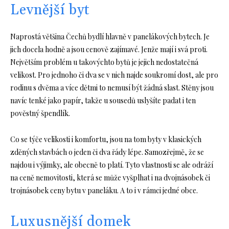
Levnější byt
Naprostá většina Čechů bydlí hlavně v panelákových bytech. Je
jich docela hodně a jsou cenově zajímavé. Jenže mají i svá proti.
Největším problém u takovýchto bytů je jejich nedostatečná
velikost. Pro jednoho či dva se v nich najde soukromí dost, ale pro
rodinu s dvěma a více dětmi to nemusí být žádná slast. Stěny jsou
navíc tenké jako papír, takže u sousedů uslyšíte padat i ten
pověstný špendlík.
Co se týče velikosti i komfortu, jsou na tom byty v klasických
zděných stavbách o jeden či dva řády lépe. Samozřejmě, že se
najdou i výjimky, ale obecně to platí. Tyto vlastnosti se ale odráží
na ceně nemovitosti, která se může vyšplhat i na dvojnásobek či
trojnásobek ceny bytu v paneláku. A to i v rámci jedné obce.
Luxusnější domek