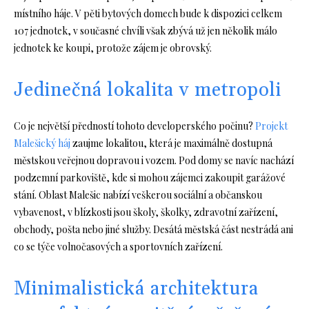
místního háje. V pěti bytových domech bude k dispozici celkem
107 jednotek, v současné chvíli však zbývá už jen několik málo
jednotek ke koupi, protože zájem je obrovský.
Jedinečná lokalita v metropoli
Co je největší předností tohoto developerského počinu?
Projekt
Malešický háj
zaujme lokalitou, která je maximálně dostupná
městskou veřejnou dopravou i vozem. Pod domy se navíc nachází
podzemní parkoviště, kde si mohou zájemci zakoupit garážové
stání. Oblast Malešic nabízí veškerou sociální a občanskou
vybavenost, v blízkosti jsou školy, školky, zdravotní zařízení,
obchody, pošta nebo jiné služby. Desátá městská část nestrádá ani
co se týče volnočasových a sportovních zařízení.
Minimalistická architektura