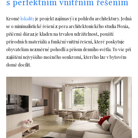
s perfektním vnitřním řešením
Kromě
lokality
je projekt zajímavý i z pohledu architektury. Jedná
se o minimalistické řešení z pera architektonického studia Noxia,
přičemž důraz je kladen na trvalou udržitelnost, použití
přírodních materiálů a funkční vnitřní řešení, které poskytuje
obyvatelům nezměrné pohodlí a přísun denního světla. To vše při
zajištění nejvyššího možného soukromí, kterého lze v bytovém
domě docílit.