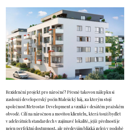
Rezidenční projekt pro náročné? Přesně takovou nálepku si
zaslouží developerský počin Malešický háj, za kterým stojí
společnost Metrostav Development a vzniká v desátém pražském
obvodě. Cílí na náročnou a movitou klientelu, která touží bydlet
v adekvátních standardech v zajímavé lokalitě, jejíž předností je
nejen perfektní dostupnost, ale především blízká zeleň v podobě