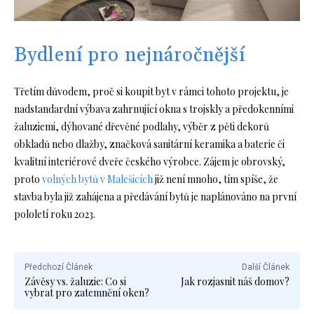
Bydlení pro nejnáročnější
Třetím důvodem, proč si koupit byt v rámci tohoto projektu, je
nadstandardní výbava zahrnující okna s trojskly a předokenními
žaluziemi, dýhované dřevěné podlahy, výběr z pěti dekorů
obkladů nebo dlažby, značková sanitární keramika a baterie či
kvalitní interiérové dveře českého výrobce. Zájem je obrovský,
proto
volných bytů v Malešicích
již není mnoho, tím spíše, že
stavba byla již zahájena a předávání bytů je naplánováno na první
pololetí roku 2023.
Předchozí Článek
Další Článek
Závěsy vs. žaluzie: Co si
Jak rozjasnit náš domov?
vybrat pro zatemnění oken?