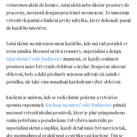
vestavěnou skříň do ložnice, šatní skříň nebo úložné prostory do
pracovny, možnosti designu jsou téměř neomezené. To umožňuje
vytvořit elegantní a funkční prvky nábytku, které dokonale pasují
do každého interiéru.
Šatní skříně na míru jsou snem každého, kdo má rád pořádek ve
svém šatníku. Možnost určit si rozměry, uspořádání a design
šatní skříně České Budějovice
znamená, že každý centimetr
prostoru může být využit efektivně a účelně. Bezpečně uložené
oblečení, boty a další předměty nejenom udržují váš šatník v
pořádku, ale také vám usnadňují každodenní výběr oblečení.
Kuchyně je místem, kde se rodí chutné pokrmy a vytváří se
spousta vzpomínek.
Kuchyně na míru České Budějovice
přináší
možnost vytvořit ideální prostředí, které je plně přizpůsobeno
vašim potřebám a požadavkům. Od výběru materiálů po
uspořádání skříní a šuplíků, každý detail může být navržen tak,
aby maximalizoval praktičnost a estetiku vaší kuchyně. Tím se