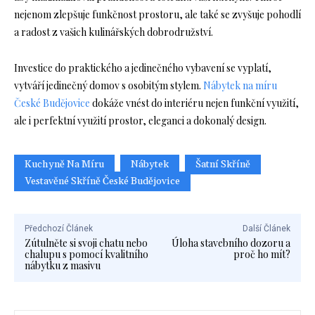
nejenom zlepšuje funkčnost prostoru, ale také se zvyšuje pohodlí
a radost z vašich kulinářských dobrodružství.
Investice do praktického a jedinečného vybavení se vyplatí,
vytváří jedinečný domov s osobitým stylem.
Nábytek na míru
České Budějovice
dokáže vnést do interiéru nejen funkční využití,
ale i perfektní využití prostor, eleganci a dokonalý design.
Kuchyně Na Míru
Nábytek
Šatní Skříně
Vestavěné Skříně České Budějovice
Předchozí Článek
Další Článek
Zútulněte si svoji chatu nebo
Úloha stavebního dozoru a
chalupu s pomocí kvalitního
proč ho mít?
nábytku z masivu