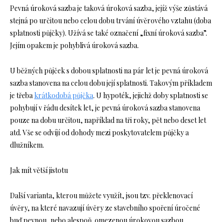
Pevná úroková sazba je taková úroková sazba, jejíž výše zůstává
stejná po určitou nebo celou dobu trvání úvěrového vztahu (doba
splatnosti půjčky). Užívá se také označení „fixní úroková sazba”.
Jejím opakem je pohyblivá úroková sazba.
U běžných půjček s dobou splatnosti na pár let je pevná úroková
sazba stanovena na celou dobu její splatnosti. Takovým příkladem
je třeba
krátkodobá půjčka
. U hypoték, jejichž doby splatnosti se
pohybují v řádu desítek let, je pevná úroková sazba stanovena
pouze na dobu určitou, například na tři roky, pět nebo deset let
atd. Vše se odvíjí od dohody mezi poskytovatelem půjčky a
dlužníkem.
Jak mít větší jistotu
Další varianta, kterou můžete využít, jsou tzv. překlenovací
úvěry, na které navazují úvěry ze stavebního spoření úročené
buď pevnou, nebo alespoň omezenou úrokovou sazbou.