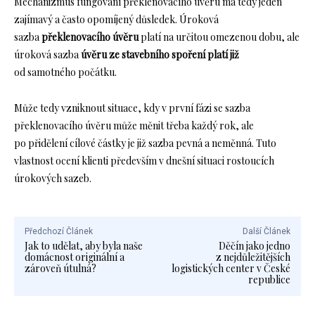
Mechanizmus fungování překlenovacího úvěru má tedy jeden
zajímavý a často opomíjený důsledek. Úroková
sazba
překlenovacího úvěru
platí na určitou omezenou dobu, ale
úroková sazba
úvěru ze stavebního spoření platí již
od samotného počátku.
Může tedy vzniknout situace, kdy v první fázi se sazba
překlenovacího úvěru může měnit třeba každý rok, ale
po přidělení cílové částky je již sazba pevná a neměnná. Tuto
vlastnost ocení klienti především v dnešní situaci rostoucích
úrokových sazeb.
Předchozí Článek
Další Článek
Jak to udělat, aby byla naše
Děčín jako jedno
domácnost originální a
z nejdůležitějších
zároveň útulná?
logistických center v České
republice