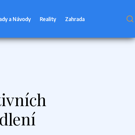
ady a Návody
Reality
Zahrada
tivních
dlení