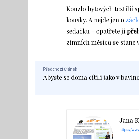
Kouzlo bytových textilií 
kousky. A nejde jen o
zácl
sedačku – opatřete ji
přeh
zimních měsíců se stane 
Předchozí Článek
Abyste se doma cítili jako v bavln
Jana K
https://ww