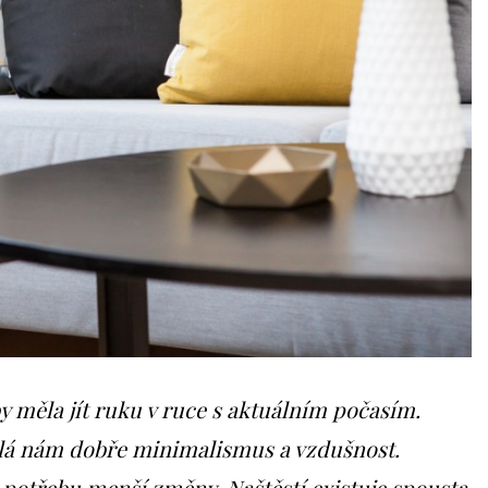
 měla jít ruku v ruce s aktuálním počasím.
ělá nám dobře minimalismus a vzdušnost.
e potřebu menší změny. Naštěstí existuje spousta