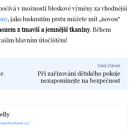
spočívá v možnosti bleskové výměny za vhodnější
ony
, jako lusknutím prstu můžete mít „novou“
ozem z tmavší a jemnější tkaniny
. Během
vašim hlavním útočištěm!
Další Článek
ce
Při zařizování dětského pokoje
nezapomínejte na bezpečnost
elly
w.perfecthome.cz/