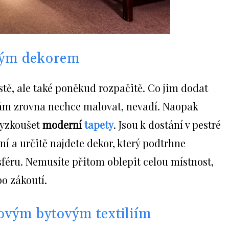
ným dekorem
stě, ale také poněkud rozpačitě. Co jim dodat
ám zrovna nechce malovat, nevadí. Naopak
vyzkoušet
moderní
tapety
. Jsou k dostání v pestré
í a určitě najdete dekor, který podtrhne
éru. Nemusíte přitom oblepit celou místnost,
bo zákoutí.
novým bytovým textiliím