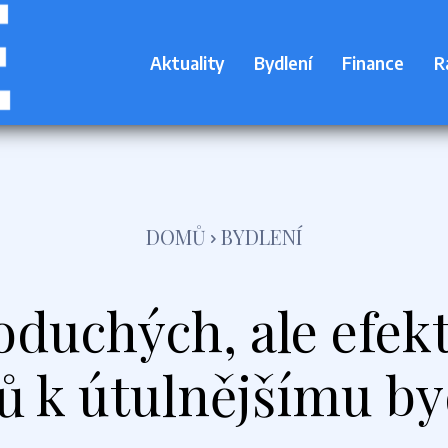
Aktuality
Bydlení
Finance
R
DOMŮ
BYDLENÍ
oduchých, ale efek
ů k útulnějšímu by