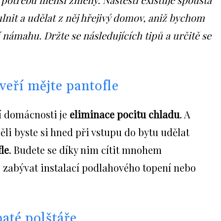
ulnit a udělat z něj hřejivý domov, aniž bychom
 námahu. Držte se následujících tipů a určitě se
veří mějte pantofle
í domácnosti je
eliminace pocitu chladu
. A
ěli byste si hned při vstupu do bytu udělat
le
. Budete se díky nim cítit mnohem
e zabývat instalací podlahového topení nebo
paté polštáře