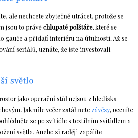
e, ale nechcete zbytečně utrácet, protože se
m jsou to právě
chlupaté
polštáře
, které se
gauče a přidají interiéru na útulnosti. Až se
ování seriálů, uznáte, že jste investovali
ší světlo
rostor jako operační stůl nejsou z hlediska
chovým. Jakmile večer zatáhnete
závěsy
, oceníte
oohlédněte se po svítidle s textilním svítidlem a
žení světla. Anebo si raději zapálíte