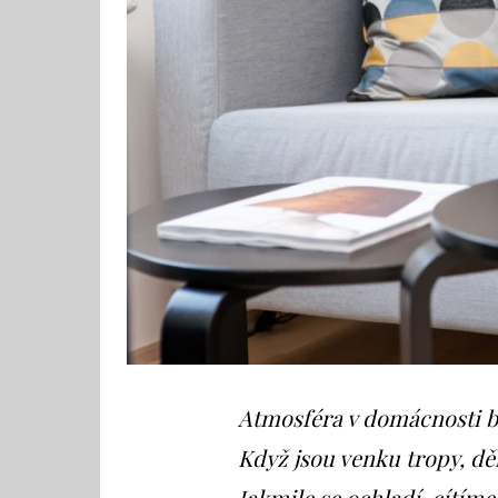
Atmosféra v domácnosti by
Když jsou venku tropy, d
Jakmile se ochladí, cítím