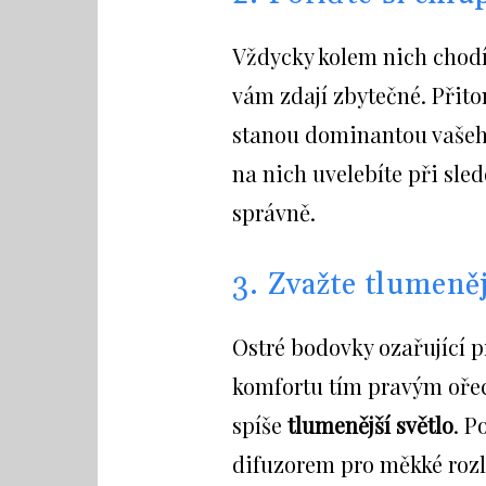
Vždycky kolem nich chodít
vám zdají zbytečné. Přito
stanou dominantou vašeho 
na nich uvelebíte při sled
správně.
3. Zvažte tlumeněj
Ostré bodovky ozařující p
komfortu tím pravým oře
spíše
tlumenější světlo
. P
difuzorem pro měkké rozlo