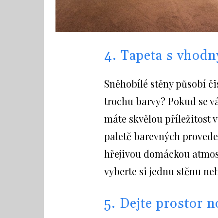
4. Tapeta s vhod
Sněhobílé stěny působí či
trochu barvy? Pokud se v
máte skvělou příležitost 
paletě barevných proveden
hřejivou domáckou atmosf
vyberte si jednu stěnu ne
5. Dejte prostor 