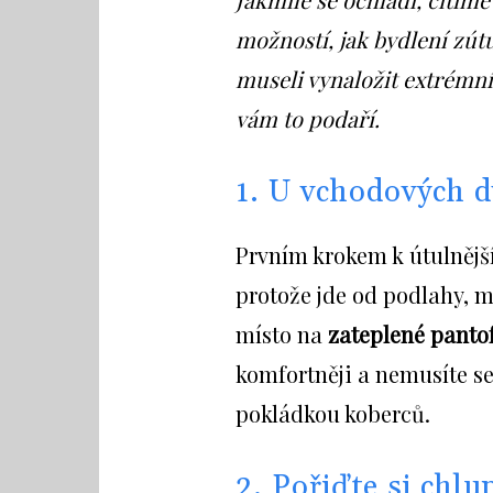
možností, jak bydlení zút
museli vynaložit extrémní
vám to podaří.
1. U vchodových d
Prvním krokem k útulnějš
protože jde od podlahy, m
místo na
zateplené pantof
komfortněji a nemusíte s
pokládkou koberců.
2. Pořiďte si chlu