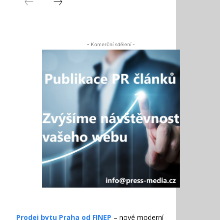
- Komerční sdělení -
Prodej bytu Praha od FINEP
– nové moderní