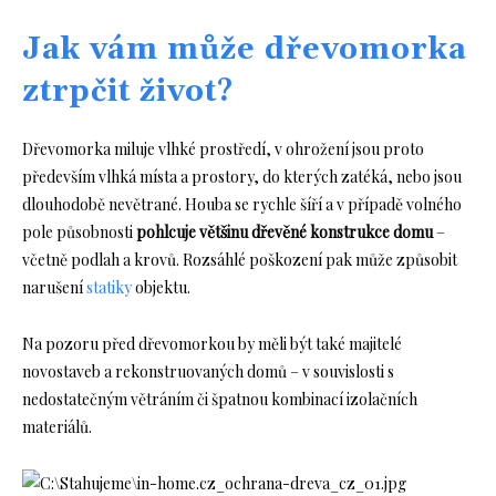
Jak vám může dřevomorka
ztrpčit život?
Dřevomorka miluje vlhké prostředí, v ohrožení jsou proto
především vlhká místa a prostory, do kterých zatéká, nebo jsou
dlouhodobě nevětrané. Houba se rychle šíří a v případě volného
pole působnosti
pohlcuje většinu dřevěné konstrukce domu
–
včetně podlah a krovů. Rozsáhlé poškození pak může způsobit
narušení
statiky
objektu.
Na pozoru před dřevomorkou by měli být také majitelé
novostaveb a rekonstruovaných domů – v souvislosti s
nedostatečným větráním či špatnou kombinací izolačních
materiálů.