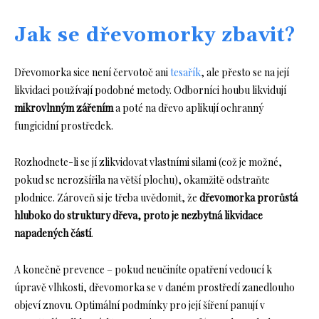
Jak se dřevomorky zbavit?
Dřevomorka sice není červotoč ani
tesařík
, ale přesto se na její
likvidaci používají podobné metody. Odborníci houbu likvidují
mikrovlnným zářením
a poté na dřevo aplikují ochranný
fungicidní prostředek.
Rozhodnete-li se jí zlikvidovat vlastními silami (což je možné,
pokud se nerozšířila na větší plochu), okamžitě odstraňte
plodnice. Zároveň si je třeba uvědomit, že
dřevomorka prorůstá
hluboko do struktury dřeva, proto je nezbytná likvidace
napadených částí
.
A konečně prevence – pokud neučiníte opatření vedoucí k
úpravě vlhkosti, dřevomorka se v daném prostředí zanedlouho
objeví znovu. Optimální podmínky pro její šíření panují v