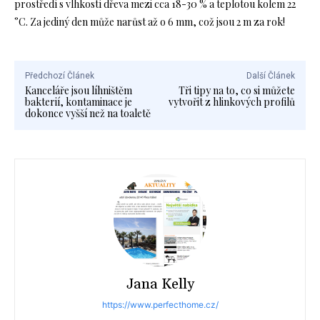
prostředí s vlhkostí dřeva mezi cca 18-30 % a teplotou kolem 22
°C. Za jediný den může narůst až o 6 mm, což jsou 2 m za rok!
Předchozí Článek
Další Článek
Kanceláře jsou líhništěm
Tři tipy na to, co si můžete
bakterií, kontaminace je
vytvořit z hlinkových profilů
dokonce vyšší než na toaletě
Jana Kelly
https://www.perfecthome.cz/