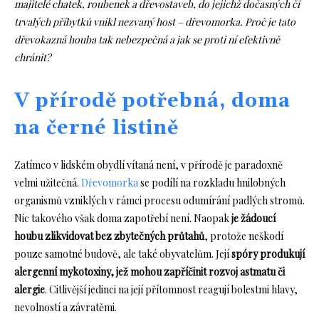
majitelé chatek, roubenek a dřevostaveb, do jejichž dočasných či
trvalých příbytků vnikl nezvaný host – dřevomorka. Proč je tato
dřevokazná houba tak nebezpečná a jak se proti ní efektivně
chránit?
V přírodě potřebná, doma
na černé listině
Zatímco v lidském obydlí vítaná není, v přírodě je paradoxně
velmi užitečná.
Dřevomorka
se podílí na rozkladu hnilobných
organismů vzniklých v rámci procesu odumírání padlých stromů.
Nic takového však doma zapotřebí není. Naopak
je žádoucí
houbu zlikvidovat bez zbytečných průtahů
, protože neškodí
pouze samotné budově, ale také obyvatelům. Její
spóry produkují
alergenní mykotoxiny, jež mohou zapříčinit rozvoj astmatu či
alergie
. Citlivější jedinci na její přítomnost reagují bolestmi hlavy,
nevolností a závratěmi.