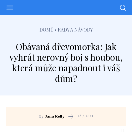
DOMŮ
RADY A NÁVODY
Obávaná dřevomorka: Jak
vyhrát nerovný boj s houbou,
která může napadnout i váš
dům?
26.3.2021
By
Jana Kelly