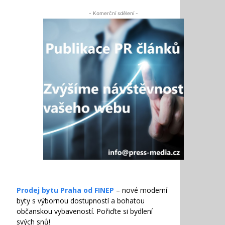
- Komerční sdělení -
Prodej bytu Praha od FINEP
– nové moderní
byty s výbornou dostupností a bohatou
občanskou vybaveností. Pořiďte si bydlení
svých snů!