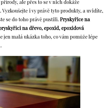
 přírody, ale přes to se v nich dokáže
Vyzkoušejte i vy právě tyto produkty, a uvidíte,
ste se do toho právě pustili.
Pryskyřice na
 pryskyřici na dřevo, epoxid, epoxidová
je jen malá ukázka toho, co vám pomůže lépe
.