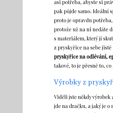
asi potřeba, abyste si prá
pak půjde samo. Ideální s
proto je opravdu potřeba, 
protože už na ni nedáte 
s materiálem, který jí skut
z pryskyřice na sebe jist
pryskyřice na odlévání, e
takové, to je přesně to, co
Výrobky z pryskyř
Viděli jste někdy výrobek 
jde na dračku, a jaký je o