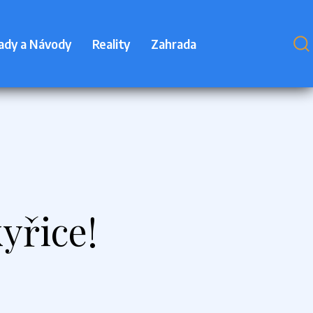
ady a Návody
Reality
Zahrada
yřice!