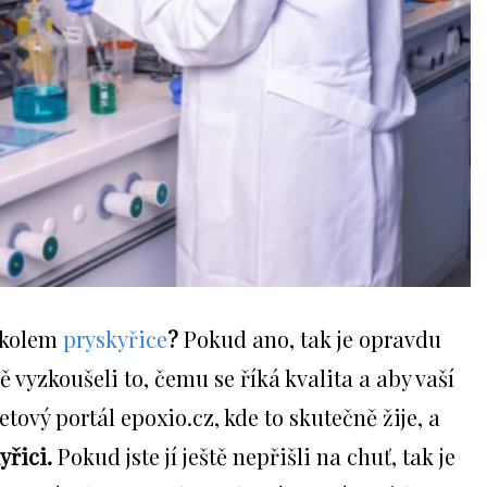
á kolem
pryskyřice
?
Pokud ano, tak je opravdu
 vyzkoušeli to, čemu se říká kvalita a aby vaší
tový portál epoxio.cz, kde to skutečně žije, a
yřici.
Pokud jste jí ještě nepřišli na chuť, tak je