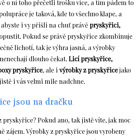
vě o ní toho přečetli trošku více, a tím pádem to
polupráce je taková, kde to všechno klape, a
abyste i vy přišli na chuť právě
pryskyřici,
dopustit. Pokud se právě pryskyřice zkombinuje
ečně lichotí, tak je výhra jasná, a výrobky
ě nenechají dlouho čekat.
Licí pryskyřice,
poxy pryskyřice
, ale i
výrobky z pryskyřice
jako
 jistě i vás velmi mile nadchne.
ice jsou na dračku
z pryskyřice? Pokud ano, tak jistě víte, jak moc
 ně zájem. Výrobky z pryskyřice jsou vyrobeny