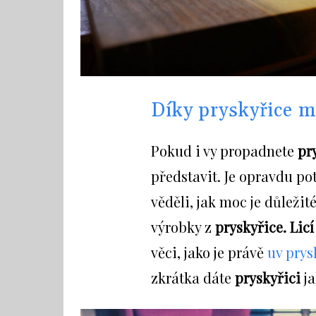
Díky pryskyřice 
Pokud i vy propadnete
pr
představit. Je opravdu po
věděli, jak moc je důležit
výrobky z
pryskyřice. Lic
věci, jako je právě
uv prys
zkrátka dáte
pryskyřici
ja