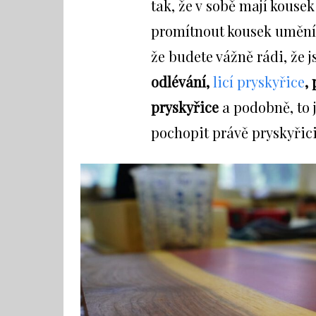
tak, že v sobě mají kousek
promítnout kousek umění. 
že budete vážně rádi, že j
odlévání,
licí pryskyřice
,
pryskyřice
a podobně, to 
pochopit právě pryskyřici