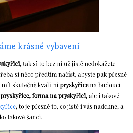
máme krásné vybavení
yskyřici,
tak si to bez ní už jistě nedokážete
třeba si něco předtím načíst, abyste pak přesně
é mít skutečně kvalitní
pryskyřice
na budoucí
í pryskyřice, forma na pryskyřici,
ale i takové
kyřice
,
to je přesně to, co jistě i vás nadchne, a
ko takové šanci.