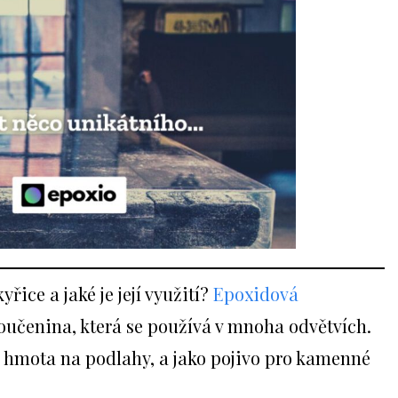
řice a jaké je její využití?
Epoxidová
oučenina, která se používá v mnoha odvětvích.
í hmota na podlahy, a jako pojivo pro kamenné