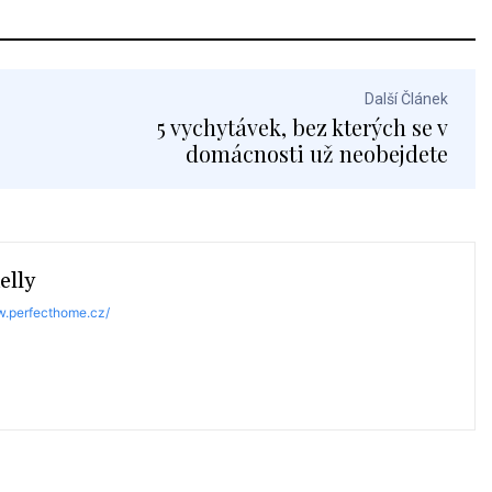
Další Článek
5 vychytávek, bez kterých se v
domácnosti už neobejdete
elly
w.perfecthome.cz/