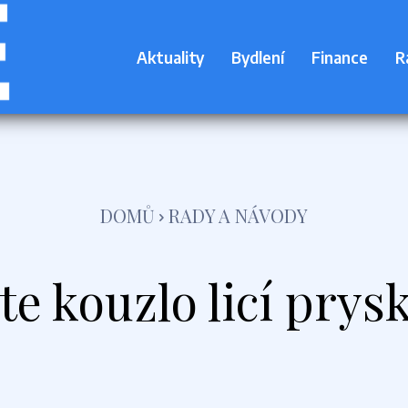
Aktuality
Bydlení
Finance
R
DOMŮ
RADY A NÁVODY
te kouzlo licí prysk