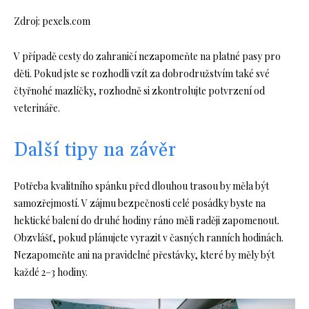
Zdroj: pexels.com
V případě cesty do zahraničí nezapomeňte na platné pasy pro
děti. Pokud jste se rozhodli vzít za dobrodružstvím také své
čtyřnohé mazlíčky, rozhodně si zkontrolujte potvrzení od
veterináře.
Další tipy na závěr
Potřeba kvalitního spánku před dlouhou trasou by měla být
samozřejmostí. V zájmu bezpečnosti celé posádky byste na
hektické balení do druhé hodiny ráno měli raději zapomenout.
Obzvlášť, pokud plánujete vyrazit v časných ranních hodinách.
Nezapomeňte ani na pravidelné přestávky, které by měly být
každé 2–3 hodiny.