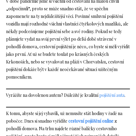
V době pandemie jsme si všichni od cestování na malou chvíli
„odpočinuli“, proto se může snadno stát, že ve spěchu
zapomenete na ty nejdůležitější věci. Povinné smluvní pojištění
vozidla mají rozhodně všichni vlastníci čtyřkolových mazlíků, ale
někdy podceňujeme pojištění sebe a své rodiny. Pokud se tedy
plánujete vydat na svůj první výlet po delší době strávené v
pohodlí domova, cestovní pojištění je něco, co byste si měli vyřídit
jako první. Ať už se budete toulat po krásných českých
Krkonoších, nebo se vyvalovat na pláži v Chorvatsku, cestovní
pojištění dokáže být v každé neočekávané situaci užitečným
pomocníkem.
Vyrážíte na dovolenou autem? Důležité je kvalitní
pojištění auta
.
K tomu, abyste si jej vybavili, už nemusíte stát hodiny v řadě na
pobočce. Dnes si snadno vyřídíte
cestovní pojištění online
z
pohodlí domova. Na trhu najdete různé balíčky cestovního