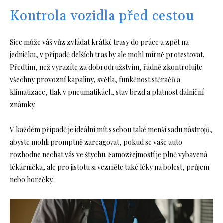
Kontrola vozidla před cestou
Sice může váš vůz zvládat krátké trasy do práce a zpět na
jedničku, v případě delších tras by ale mohl mírně protestovat.
Předtím, než vyrazíte za dobrodružstvím, řádně zkontrolujte
všechny provozní kapaliny, světla, funkčnost stěračů a
klimatizace, tlak v pneumatikách, stav brzd a platnost dálniční
známky.
V každém případě je ideální mít s sebou také menší sadu nástrojů,
abyste mohli promptně zareagovat, pokud se vaše auto
rozhodne nechat vás ve štychu. Samozřejmostí je plně vybavená
lékárnička, ale pro jistotu si vezměte také léky na bolest, průjem
nebo horečky.