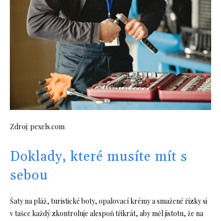
Zdroj: pexels.com
Doklady, které musíte mít s
sebou
Šaty na pláž, turistické boty, opalovací krémy a smažené řízky si
v tašce každý zkontroluje alespoň třikrát, aby měl jistotu, že na