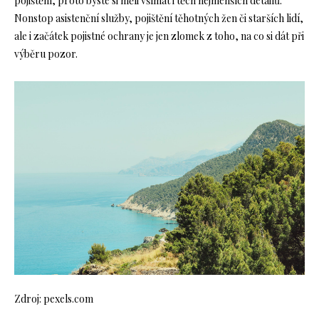
pojištění, proto byste si měli všímat i těch nejmenších detailů.
Nonstop asistenční služby, pojištění těhotných žen či starších lidí,
ale i začátek pojistné ochrany je jen zlomek z toho, na co si dát při
výběru pozor.
Zdroj: pexels.com